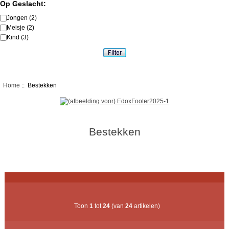
Op Geslacht:
Jongen
(2)
Meisje
(2)
Kind
(3)
Home
:: Bestekken
Bestekken
Toon
1
tot
24
(van
24
artikelen)