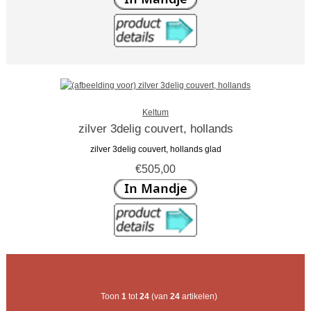
Keltum
zilver 3delig couvert, hollands
zilver 3delig couvert, hollands glad
€505,00
Toon
1
tot
24
(van
24
artikelen)