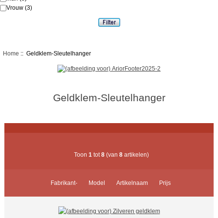
Vrouw
(3)
Home
:: Geldklem-Sleutelhanger
Geldklem-Sleutelhanger
Toon
1
tot
8
(van
8
artikelen)
Fabrikant-
Model
Artikelnaam
Prijs