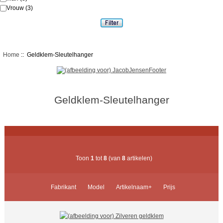
Vrouw
(3)
Home
:: Geldklem-Sleutelhanger
Geldklem-Sleutelhanger
Toon
1
tot
8
(van
8
artikelen)
Fabrikant
Model
Artikelnaam+
Prijs