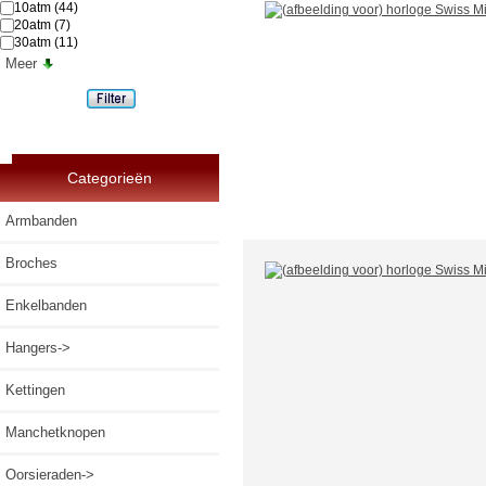
10atm
(44)
20atm
(7)
30atm
(11)
Meer
Categorieën
Armbanden
Broches
Enkelbanden
Hangers->
Kettingen
Manchetknopen
Oorsieraden->