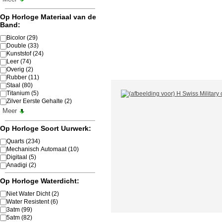
Op Horloge Materiaal van de
Band:
Bicolor
(29)
Double
(33)
Kunststof
(24)
Leer
(74)
Overig
(2)
Rubber
(11)
Staal
(80)
Titanium
(5)
Zilver Eerste Gehalte
(2)
Meer
Op Horloge Soort Uurwerk:
Quarts
(234)
Mechanisch Automaat
(10)
Digitaal
(5)
Anadigi
(2)
Op Horloge Waterdicht:
Niet Water Dicht
(2)
Water Resistent
(6)
3atm
(99)
5atm
(82)