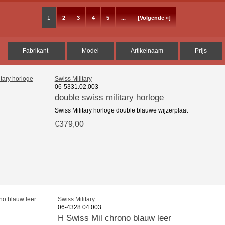
1
2
3
4
5
...
[Volgende »]
Fabrikant-
Model
Artikelnaam
Prijs
Swiss Military
06-5331.02.003
double swiss military horloge
Swiss Military horloge double blauwe wijzerplaat
€379,00
Swiss Military
06-4328.04.003
H Swiss Mil chrono blauw leer