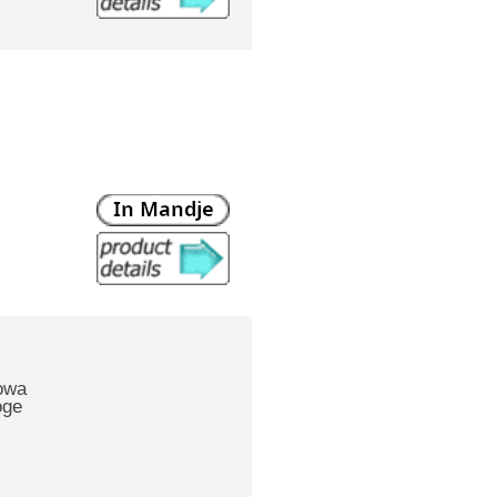
owa
oge