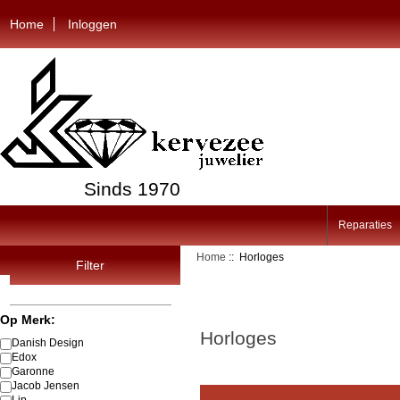
Home
Inloggen
Sinds 1970
Reparaties
Home
:: Horloges
Filter
Op Merk:
Horloges
Danish Design
Edox
Garonne
Jacob Jensen
Lip