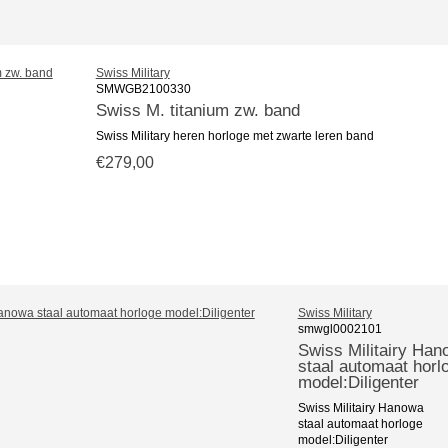
Swiss Military
SMWGB2100330
Swiss M. titanium zw. band
Swiss Military heren horloge met zwarte leren band
€279,00
Swiss Military
smwgl0002101
Swiss Militairy Han
staal automaat horl
model:Diligenter
Swiss Militairy Hanowa
staal automaat horloge
model:Diligenter