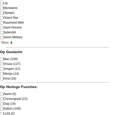
Lip
Mondaine
Olympic
Orient Star
Raymond Weil
Saint Honore
Splendid
Swiss Military
Meer
Op Geslacht:
Man
(109)
Vrouw
(127)
Jongen
(12)
Meisje
(14)
Kind
(18)
Op Horloge Functies:
Alarm
(5)
Chronograaf
(23)
Dag
(19)
Datum
(109)
Licht
(2)