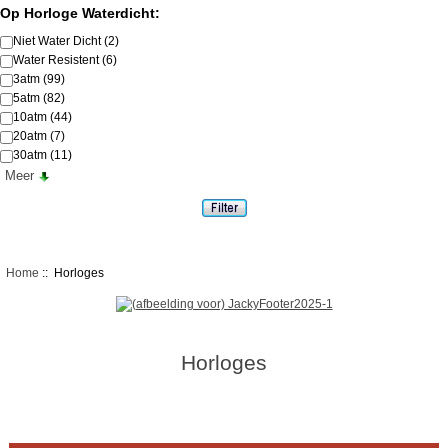
Op Horloge Waterdicht:
Niet Water Dicht
(2)
Water Resistent
(6)
3atm
(99)
5atm
(82)
10atm
(44)
20atm
(7)
30atm
(11)
Meer
Home
:: Horloges
Horloges