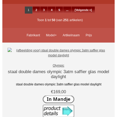
1
2
3
4
5
...
[Volgende »]
Toon
1
tot
50
(van
251
artikelen)
Fabrikant
Model+
Artikelnaam
Prijs
Olympic
staal double dames olympic 3atm saffier glas model
daylight
staal double dames olympic 3atm saffier glas model daylight
€169,00