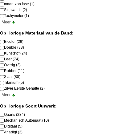
maan-zon fase
(1)
Stopwatch
(2)
Tachymeter
(1)
Meer
Op Horloge Materiaal van de Band:
Bicolor
(29)
Double
(33)
Kunststof
(24)
Leer
(74)
Overig
(2)
Rubber
(11)
Staal
(80)
Titanium
(5)
Zilver Eerste Gehalte
(2)
Meer
Op Horloge Soort Uurwerk:
Quarts
(234)
Mechanisch Automaat
(10)
Digitaal
(5)
Anadigi
(2)