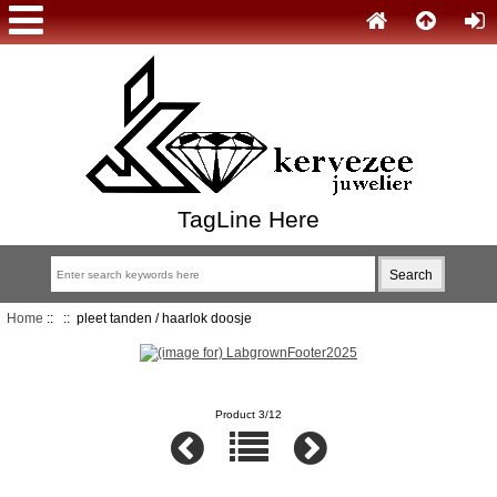
TagLine Here
Home
::
:: pleet tanden / haarlok doosje
Product 3/12