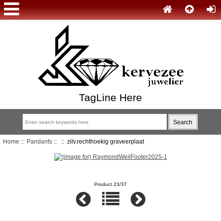
TagLine Here
Home
::
Pandants
::
:: zilv.rechthoekig graveerplaat
Product 23/37