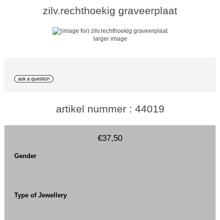
zilv.rechthoekig graveerplaat
larger image
artikel nummer : 44019
€37,50
Gender
Type of Jewellery