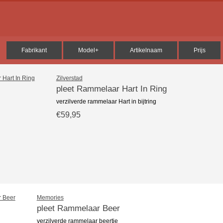
Fabrikant
Model+
Artikelnaam
Prijs
Zilverstad
pleet Rammelaar Hart In Ring
verzilverde rammelaar Hart in bijtring
€59,95
Memories
pleet Rammelaar Beer
verzilverde rammelaar beertje