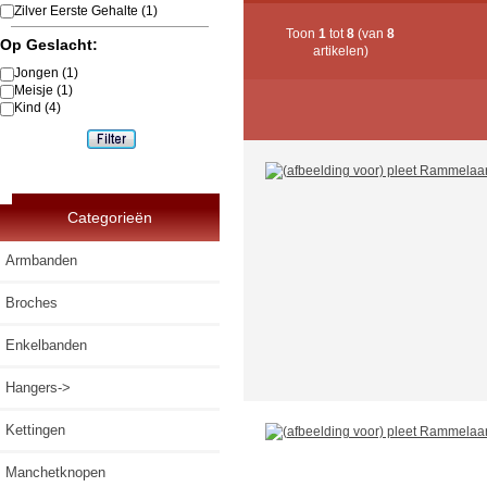
Zilver Eerste Gehalte
(1)
Toon
1
tot
8
(van
8
Op Geslacht:
artikelen)
Jongen
(1)
Meisje
(1)
Kind
(4)
Categorieën
Armbanden
Broches
Enkelbanden
Hangers->
Kettingen
Manchetknopen