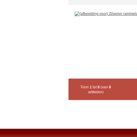
Toon
1
tot
8
(van
8
artikelen)