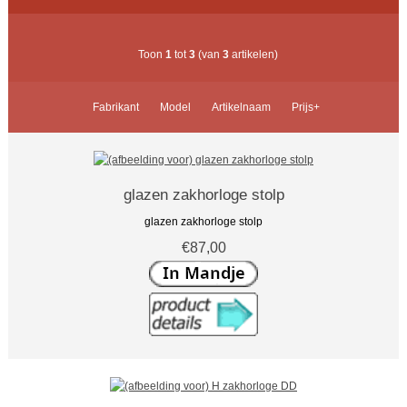
Toon
1
tot
3
(van
3
artikelen)
Fabrikant
Model
Artikelnaam
Prijs+
glazen zakhorloge stolp
glazen zakhorloge stolp
€87,00