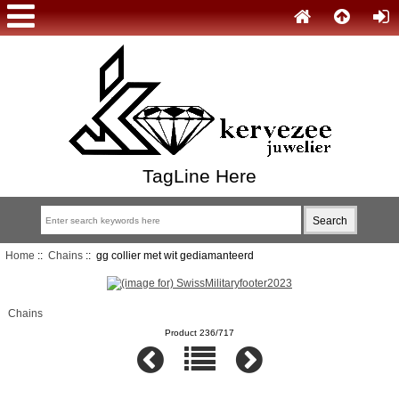
TagLine Here
Home
::
Chains
:: gg collier met wit gediamanteerd
Chains
Product 236/717