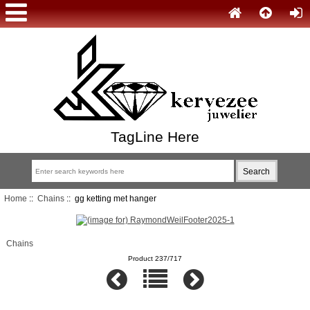
TagLine Here
Home
::
Chains
:: gg ketting met hanger
Chains
Product 237/717