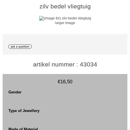
zilv bedel vliegtuig
larger image
artikel nummer : 43034
€16,50
Gender
Type of Jewellery
Made of Material