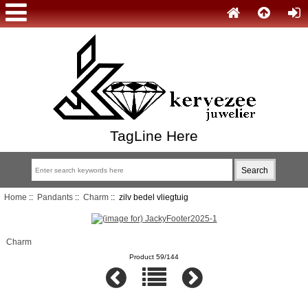
TagLine Here
Home
::
Pandants
::
Charm
:: zilv bedel vliegtuig
Charm
Product 59/144