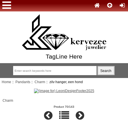
TagLine Here
Home
::
Pandants
::
Charm
:: zilv hanger, een hond
Charm
Product 70/143