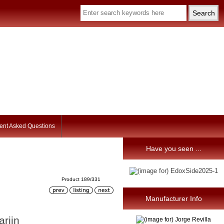
ent Asked Questions
Have you seen ...
Product 189/331
Manufacturer Info
rijn