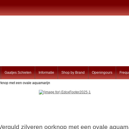
Gaatjes Schieten
Informatie
Shop by Brand
Openingours
Frequ
orknop met een ovale aquamarijn
Verguld zilveren oorknop met een ovale aquama