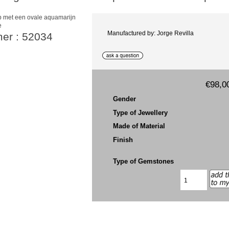
e
Manufactured by: Jorge Revilla
mer : 52034
€98,0
Gender
Type of Jewellery
Made of Material
Finish
Type of Gemstones