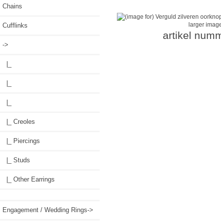
Chains
larger imag
Cufflinks
artikel num
->
|_
|_
|_
|_ Creoles
|_ Piercings
|_ Studs
|_ Other Earrings
Engagement / Wedding Rings->