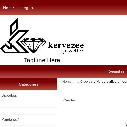
Home
Log In
TagLine Here
Reparaties
Home
::
::
Creoles
:: Verguld zilveren o
Categories
Bracelets
Creoles
Pandants->