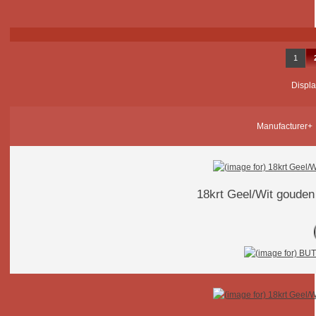
1
Displ
Manufacturer+
18krt Geel/Wit gouden 