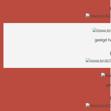
geelgd h
ge