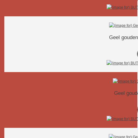
Geel gouden 
Geel goude