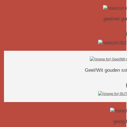
geel/wit g
Geel/Wit gouden soli
geelg