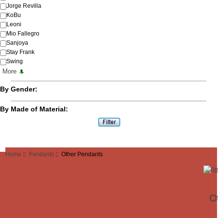
Jorge Revilla
KoBu
Leoni
Mio Fallegro
Sanjoya
Stay Frank
Swing
More
By Gender:
By Made of Material:
Home
::
Pandants
:: Other Pendants
O