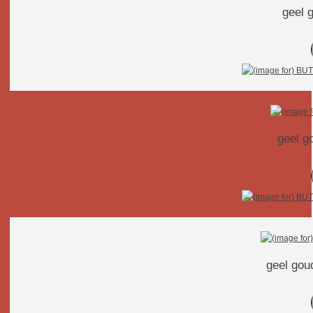
geel gd
geel gou