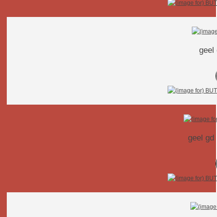
geel
geel gd