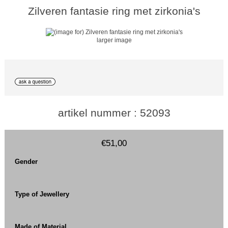
Zilveren fantasie ring met zirkonia's
larger image
artikel nummer : 52093
€51,00
Gender
Type of Jewellery
Made of Material