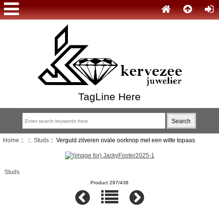
TagLine Here
Home
::
::
Studs
:: Verguld zilveren ovale oorknop met een witte topaas
Studs
Product 297/438