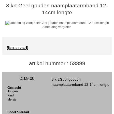
8 krt.Geel gouden naamplaatarmband 12-
14cm lengte
Afbeelding vergroten
artikel nummer : 53399
€169,00
8 krt.Geel gouden
naamplaatarmband 12-14cm lengte
Geslacht
Jongen
Kind
Meisje
Soort Sieraad