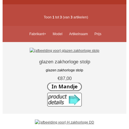
Toon
1
tot
3
(van
3
artikelen)
Fabrikant+
Model
Artikelnaam
Prijs
glazen zakhorloge stolp
glazen zakhorloge stolp
€87,00