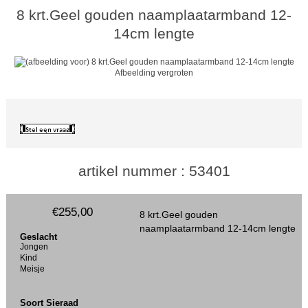
8 krt.Geel gouden naamplaatarmband 12-
14cm lengte
Afbeelding vergroten
artikel nummer : 53401
€255,00
8 krt.Geel gouden
naamplaatarmband 12-14cm lengte
Geslacht
Jongen
Kind
Meisje
Soort Sieraad