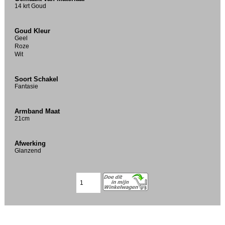
14 krt Goud
Goud Kleur
Geel
Roze
Wit
Soort Schakel
Fantasie
Armband Maat
21cm
Afwerking
Glanzend