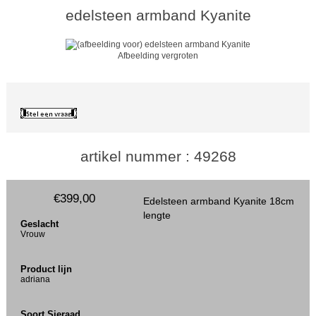
edelsteen armband Kyanite
Afbeelding vergroten
artikel nummer : 49268
€399,00
Edelsteen armband Kyanite 18cm
lengte
Geslacht
Vrouw
Product lijn
adriana
Soort Sieraad