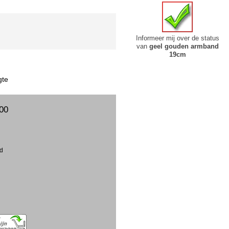
Informeer mij over de status
van
geel gouden armband
19cm
gte
00
ud