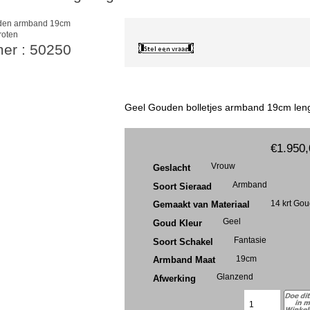
roten
mer : 50250
Geel Gouden bolletjes armband 19cm len
€1.950,
Vrouw
Geslacht
Armband
Soort Sieraad
14 krt Go
Gemaakt van Materiaal
Geel
Goud Kleur
Fantasie
Soort Schakel
19cm
Armband Maat
Glanzend
Afwerking