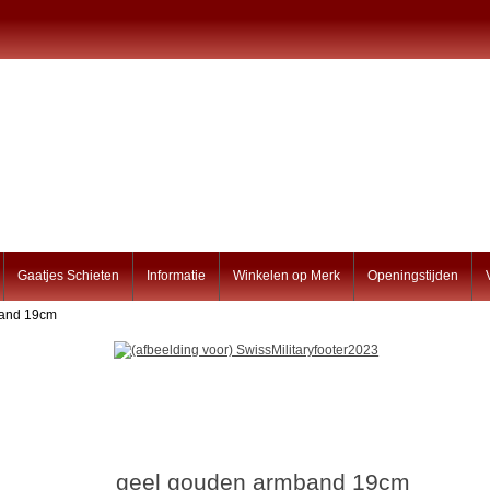
Gaatjes Schieten
Informatie
Winkelen op Merk
Openingstijden
band 19cm
geel gouden armband 19cm