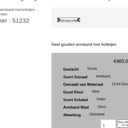
roten
mer : 51232
Geel gouden armband met bolletjes
€465,
Vrouw
Geslacht
Armband
Soort Sieraad
14 krt Go
Gemaakt van Materiaal
Geel
Goud Kleur
Anker
Soort Schakel
19cm
Armband Maat
Glanzend
Afwerking