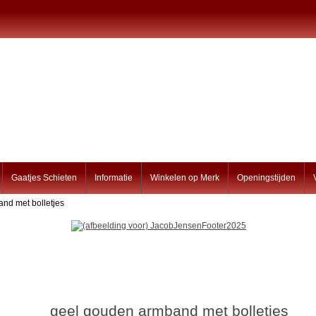
Gaatjes Schieten
Informatie
Winkelen op Merk
Openingstijden
nd met bolletjes
geel gouden armband met bolletjes