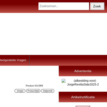
Veelgestelde Vragen
Advertentie
Product 91/389
Artikelnotificatie