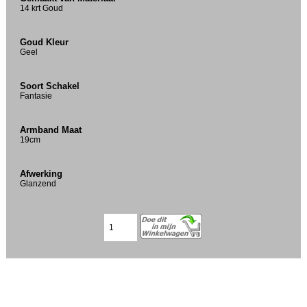
14 krt Goud
Goud Kleur
Geel
Soort Schakel
Fantasie
Armband Maat
19cm
Afwerking
Glanzend