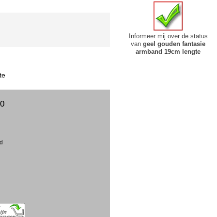
Informeer mij over de status
van
geel gouden fantasie
armband 19cm lengte
te
00
ud