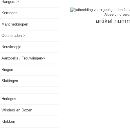
Hangers->
Kettingen
Afbeelding verg
artikel num
Manchetknopen
Oorsieraden->
Neusknopje
Aanzoeks / Trouwringen->
Ringen
Sluitingen
Horloges
Winders en Dozen
Klokken