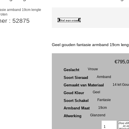
roten
mer : 52875
Geel gouden fantasie armband 19cm leng
€795,
Vrouw
Geslacht
Armband
Soort Sieraad
14 krt Go
Gemaakt van Materiaal
Geel
Goud Kleur
Fantasie
Soort Schakel
19cm
Armband Maat
Glanzend
Afwerking