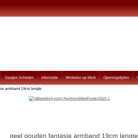
Gaatjes Schieten
Informatie
Winkelen op Merk
Openingstijden
asie armband 19cm lengte
geel gouden fantasie armband 19cm lengt