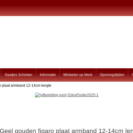
Gaatjes Schieten
Informatie
Winkelen op Merk
Openingstijden
o plaat armband 12-14cm lengte
Geel gouden figaro plaat armband 12-14cm le