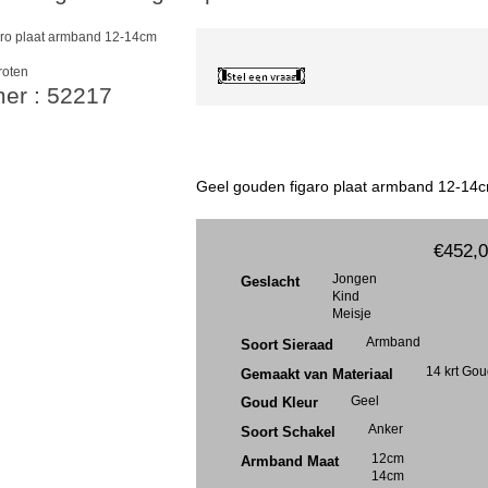
roten
mer : 52217
Geel gouden figaro plaat armband 12-14c
€452,
Jongen
Geslacht
Kind
Meisje
Armband
Soort Sieraad
14 krt Go
Gemaakt van Materiaal
Geel
Goud Kleur
Anker
Soort Schakel
12cm
Armband Maat
14cm