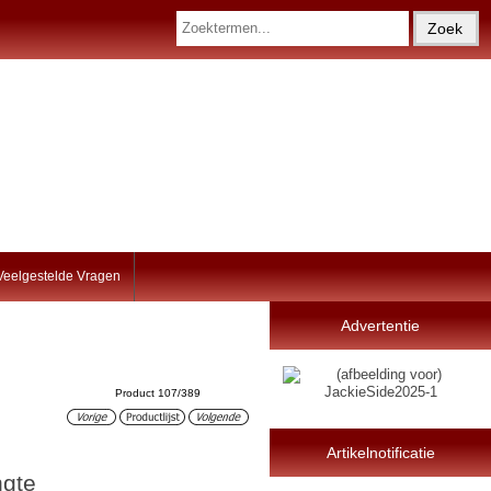
Veelgestelde Vragen
Advertentie
Product 107/389
Artikelnotificatie
ngte