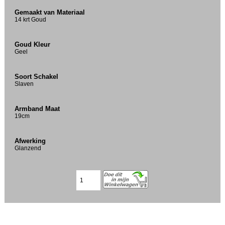
Gemaakt van Materiaal
14 krt Goud
Goud Kleur
Geel
Soort Schakel
Slaven
Armband Maat
19cm
Afwerking
Glanzend