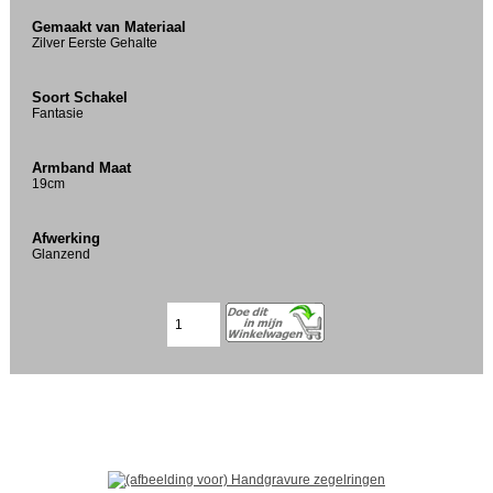
Gemaakt van Materiaal
Zilver Eerste Gehalte
Soort Schakel
Fantasie
Armband Maat
19cm
Afwerking
Glanzend