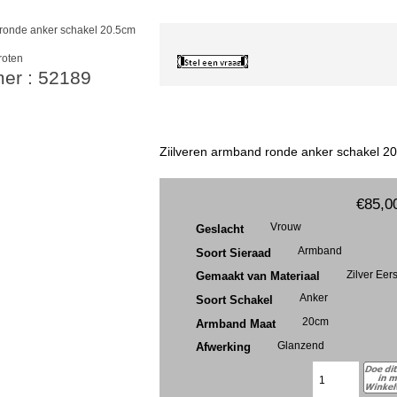
roten
mer : 52189
Ziilveren armband ronde anker schakel 2
€85,0
Vrouw
Geslacht
Armband
Soort Sieraad
Zilver Eer
Gemaakt van Materiaal
Anker
Soort Schakel
20cm
Armband Maat
Glanzend
Afwerking