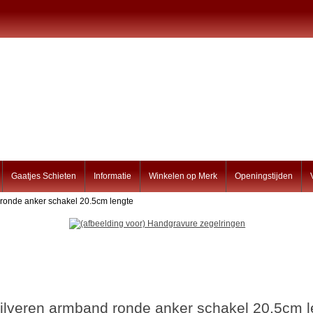
Gaatjes Schieten
Informatie
Winkelen op Merk
Openingstijden
 ronde anker schakel 20.5cm lengte
iilveren armband ronde anker schakel 20.5cm l