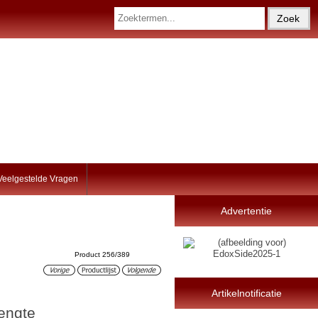
Veelgestelde Vragen
Advertentie
Product 256/389
Artikelnotificatie
engte