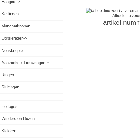
Hangers->
Kettingen
Afbeelding verg
artikel num
Manchetknopen
Oorsieraden->
Neusknopje
Aanzoeks / Trouwringen->
Ringen
Sluitingen
Horloges
Winders en Dozen
Klokken