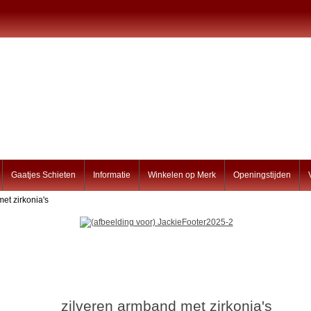
Gaatjes Schieten
Informatie
Winkelen op Merk
Openingstijden
et zirkonia's
zilveren armband met zirkonia's