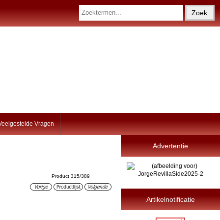
Veelgestelde Vragen
Advertentie
Product 315/389
Artikelnotificatie