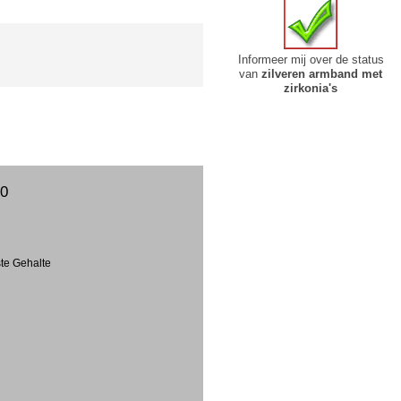
Informeer mij over de status
van
zilveren armband met
zirkonia's
00
ste Gehalte