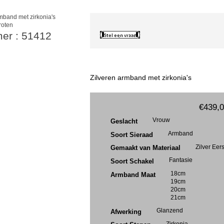
roten
mer : 51412
Zilveren armband met zirkonia's
€439,
Vrouw
Geslacht
Armband
Soort Sieraad
Zilver Eer
Gemaakt van Materiaal
Fantasie
Soort Schakel
18cm
Armband Maat
19cm
20cm
21cm
Glanzend
Afwerking
Zirkonia