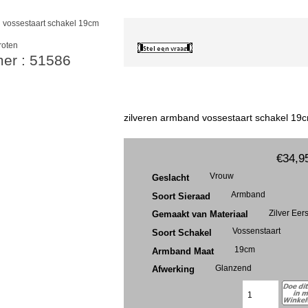
roten
mer : 51586
zilveren armband vossestaart schakel 19c
€34,9
Vrouw
Geslacht
Armband
Soort Sieraad
Zilver Eer
Gemaakt van Materiaal
Vossenstaart
Soort Schakel
19cm
Armband Maat
Glanzend
Afwerking