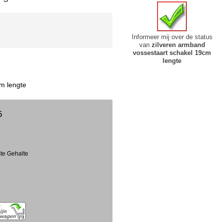
Informeer mij over de status
van
zilveren armband
vossestaart schakel 19cm
lengte
m lengte
5
ste Gehalte