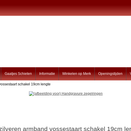
Gaatjes Schieten
Informatie
Winkelen op Merk
Openingstijden
vossestaart schakel 19cm lengte
zilveren armband vossestaart schakel 19cm le