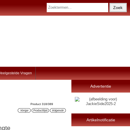
Veelgestelde Vragen
Advertentie
Product 318/389
Artikelnotificatie
ngte