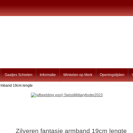
Gaatjes Schieten
Informatie
Winkelen op Merk
Openingstijden
 armband 19cm lengte
Zilveren fantasie armband 19cm lengte