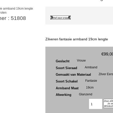
roten
mer : 51808
Zilveren fantasie armband 19cm lengte
€99,0
Vrouw
Geslacht
Armband
Soort Sieraad
Zilver Eer
Gemaakt van Materiaal
Fantasie
Soort Schakel
19cm
Armband Maat
Glanzend
Afwerking