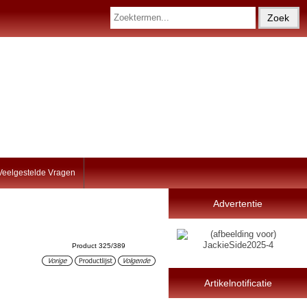
Veelgestelde Vragen
Advertentie
Product 325/389
Artikelnotificatie