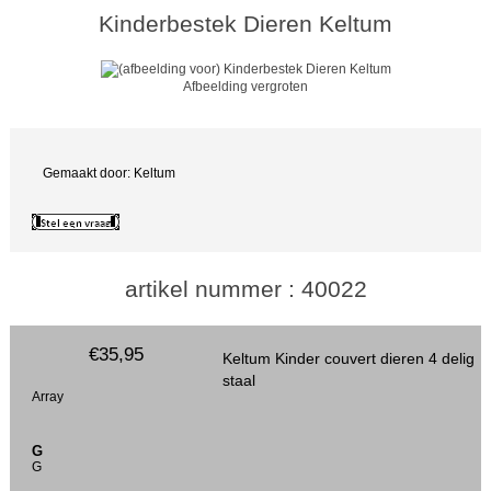
Kinderbestek Dieren Keltum
Afbeelding vergroten
Gemaakt door: Keltum
artikel nummer : 40022
€35,95
Keltum Kinder couvert dieren 4 delig
staal
Array
G
G