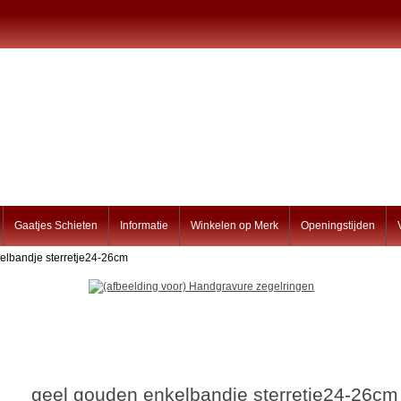
Gaatjes Schieten
Informatie
Winkelen op Merk
Openingstijden
elbandje sterretje24-26cm
geel gouden enkelbandje sterretje24-26cm