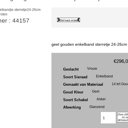
roten
mer : 44157
geel gouden enkelband sterretje 24-26cm
€296,
Vrouw
Geslacht
Enkelband
Soort Sieraad
14 krt Go
Gemaakt van Materiaal
Geel
Goud Kleur
Anker
Soort Schakel
Glanzend
Afwerking