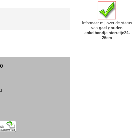
Informeer mij over de status
van
geel gouden
enkelbandje sterretje24-
26cm
00
ud