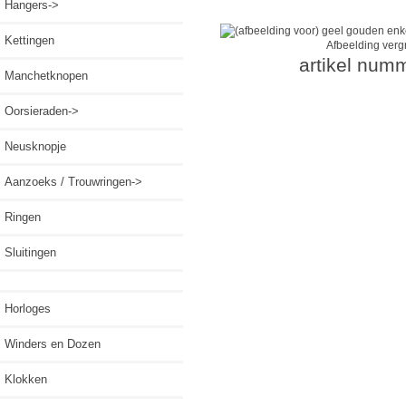
Hangers->
Kettingen
Afbeelding verg
artikel num
Manchetknopen
Oorsieraden->
Neusknopje
Aanzoeks / Trouwringen->
Ringen
Sluitingen
Horloges
Winders en Dozen
Klokken