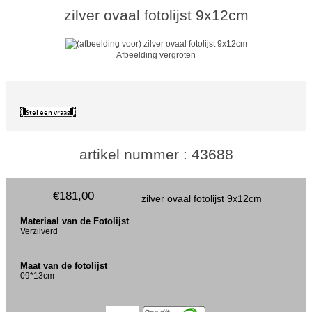
zilver ovaal fotolijst 9x12cm
Afbeelding vergroten
artikel nummer : 43688
€181,00
zilver ovaal fotolijst 9x12cm
Materiaal van de Fotolijst
Verzilverd
Maat van de fotolijst
09*13cm