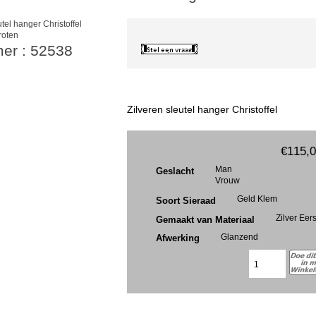
roten
mer : 52538
Zilveren sleutel hanger Christoffel
€115,
Man
Geslacht
Vrouw
Geld Klem
Soort Sieraad
Zilver Eer
Gemaakt van Materiaal
Glanzend
Afwerking