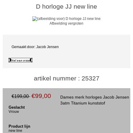
D horloge JJ new line
Afbeelding vergroten
Gemaakt door: Jacob Jensen
artikel nummer : 25327
€99,00
€199,00
Dames merk horloges Jacob Jensen
3atm Titanium kunststof
Geslacht
Vrouw
Product lijn
new line