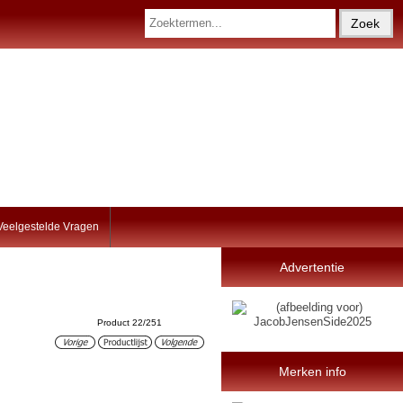
Veelgestelde Vragen
Advertentie
Product 22/251
Merken info