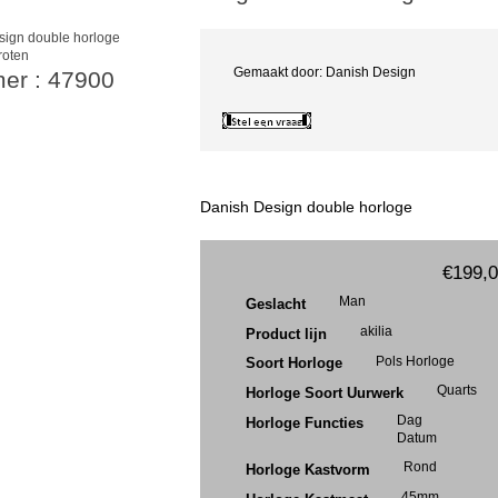
roten
Gemaakt door: Danish Design
mer : 47900
Danish Design double horloge
€199,
Man
Geslacht
akilia
Product lijn
Pols Horloge
Soort Horloge
Quarts
Horloge Soort Uurwerk
Dag
Horloge Functies
Datum
Rond
Horloge Kastvorm
45mm