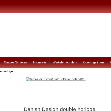
Gaatjes Schieten
Informatie
Winkelen op Merk
Openingstijden
e horloge
Danish Design double horloge