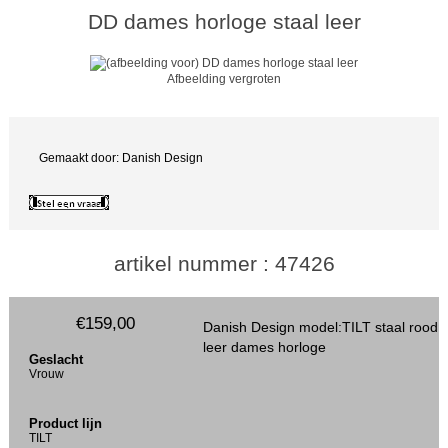
DD dames horloge staal leer
Afbeelding vergroten
Gemaakt door: Danish Design
artikel nummer : 47426
€159,00
Danish Design model:TILT staal rood
leer dames horloge
Geslacht
Vrouw
Product lijn
TILT