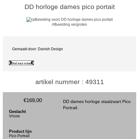
DD horloge dames pico portait
Afbeelding vergroten
Gemaakt door: Danish Design
artikel nummer : 49311
€169,00
DD dames horloge staalzwart Pico
Portrait
Geslacht
Vrouw
Product lijn
Pico Portrait