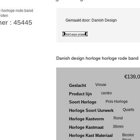
roten
Gemaakt door: Danish Design
mer : 45445
Danish design horloge horloge rode band
€139,
Vrouw
Geslacht
centro
Product lijn
Pols Horloge
Soort Horloge
Quarts
Horloge Soort Uurwerk
Rond
Horloge Kastvorm
36mm
Horloge Kastmaat
Bicolor
Horloge Kast Materiaal
Staal