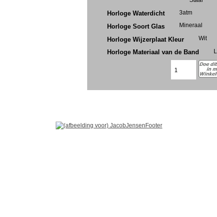
3atm
Horloge Waterdicht
Mineraal
Horloge Soort Glas
Wit
Horloge Wijzerplaat Kleur
L
Horloge Materiaal van de Band