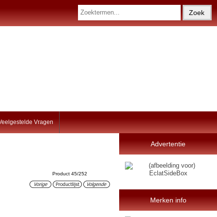
Veelgestelde Vragen
Advertentie
Product 45/252
Merken info