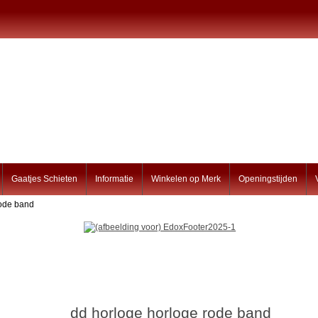
Gaatjes Schieten
Informatie
Winkelen op Merk
Openingstijden
rode band
dd horloge horloge rode band