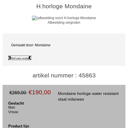
H.horloge Mondaine
Afbeelding vergroten
Gemaakt door: Mondaine
artikel nummer : 45863
€190,00
€269,00
Mondaine horloge water resistant
staal milanees
Geslacht
Man
Vrouw
Product lijn