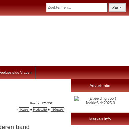
Veelgestelde Vragen
Advertentie
Product 175/252
Merken info
ederen band