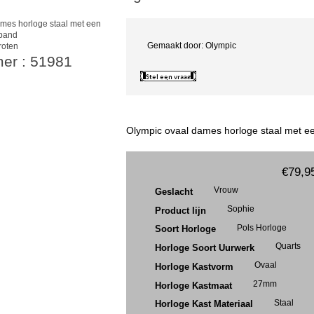
Gemaakt door: Olympic
roten
mer : 51981
Olympic ovaal dames horloge staal met e
€79,9
Vrouw
Geslacht
Sophie
Product lijn
Pols Horloge
Soort Horloge
Quarts
Horloge Soort Uurwerk
Ovaal
Horloge Kastvorm
27mm
Horloge Kastmaat
Staal
Horloge Kast Materiaal