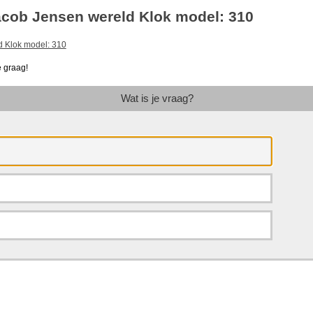
acob Jensen wereld Klok model: 310
 graag!
Wat is je vraag?