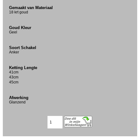
Gemaakt van Materiaal
18 krt goud
Goud Kleur
Geel
Soort Schakel
Anker
Ketting Lengte
41cm
43cm
45cm
Afwerking
Glanzend