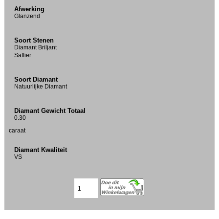
Afwerking
Glanzend
Soort Stenen
Diamant Briljant
Saffier
Soort Diamant
Natuurlijke Diamant
Diamant Gewicht Totaal
0.30
caraat
Diamant Kwaliteit
VS