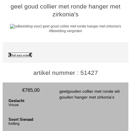
geel goud collier met ronde hanger met
zirkonia's
Afbeelding vergroten
artikel nummer : 51427
€765,00
geelgouden collier met ronde wit
gouden hanger met zirkonia's
Geslacht
Vrouw
Soort Sieraad
Ketting