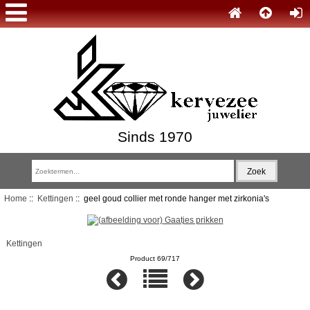
Sinds 1970
Home
::
Kettingen
:: geel goud collier met ronde hanger met zirkonia's
Kettingen
Product 69/717