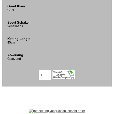
Goud Kleur
Geel
Soort Schakel
Venetiaans
Ketting Lengte
45cm
Afwerking
Glanzend