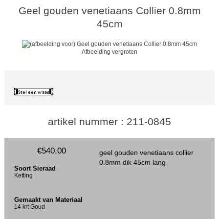
Geel gouden venetiaans Collier 0.8mm
45cm
Afbeelding vergroten
artikel nummer : 211-0845
€540,00
geel gouden venetiaans collier
0.8mm dik 45cm lang
Soort Sieraad
Ketting
Gemaakt van Materiaal
14 krt Goud