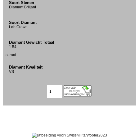
Soort Stenen
Diamant Briljant
Soort Diamant
Lab Grown
Diamant Gewicht Totaal
1.54
caraat
Diamant Kwaliteit
VS